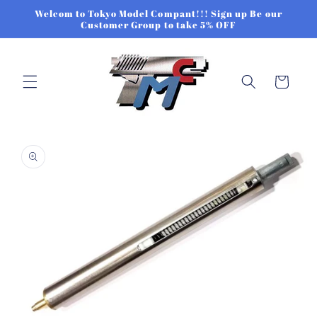
跳至內
Welcom to Tokyo Model Compant!!! Sign up Be our
容
Customer Group to take 5% OFF
購
物
車
略過產
品資訊