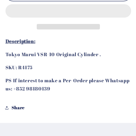
Cylinder
Cylinder
for
for
Marui
Marui
VSR-
VSR-
10
10
Description:
數
數
量
量
Tokyo Marui VSR-10 Original Cylinder .
減
增
少
加
SKU: R4175
PS If interest to make a Per-Order please Whatsapp
us: +852 98180139
Share