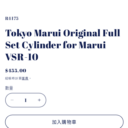
在
互
存
R4175
動
視
貨
Tokyo Marui Original Full
窗
單
中
位
開
Set Cylinder for Marui
啟
(SKU):
多
VSR-10
媒
體
檔
定
$455.00
案
價
1
結帳時計算
運費
。
數
數量
量
Tokyo
Tokyo
Marui
Marui
Original
Original
Full
Full
加入購物車
Set
Set