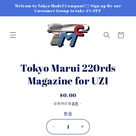
跳至內
Welcom to Tokyo Model Compant!!! Sign up Be our
容
Customer Group to take 5% OFF
購
物
車
略過產
Tokyo Marui 220rds
存
品資訊
貨
Magazine for UZI
單
位
定
$0.00
(SKU):
價
結帳時計算
運費
。
數量
數
Tokyo
Tokyo
量