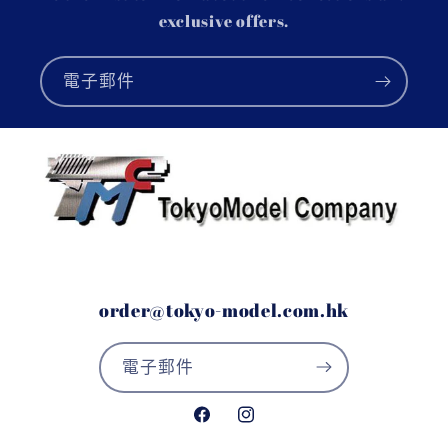
exclusive offers.
電子郵件
order@tokyo-model.com.hk
電子郵件
Facebook
Instagram