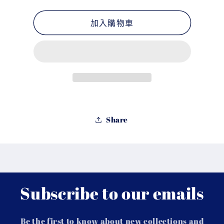
Marui
Marui
220rds
220rds
Magazine
Magazine
加入購物車
for
for
UZI
UZI
數
數
量
量
減
增
少
加
Share
Subscribe to our emails
Be the first to know about new collections and